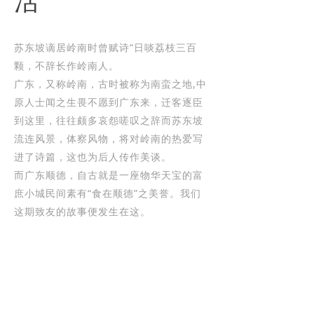
活
苏东坡谪居岭南时曾赋诗“日啖荔枝三百
颗，不辞长作岭南人。
广东，又称岭南，古时被称为南蛮之地,中
原人士闻之生畏不愿到广东来，迁客逐臣
到这里，往往颇多哀怨嗟叹之辞而苏东坡
流连风景，体察风物，将对岭南的热爱写
进了诗篇，这也为后人传作美谈。
而广东顺德，自古就是一座物华天宝的富
庶小城民间素有“食在顺德”之美誉。我们
这期致友的故事便发生在这。