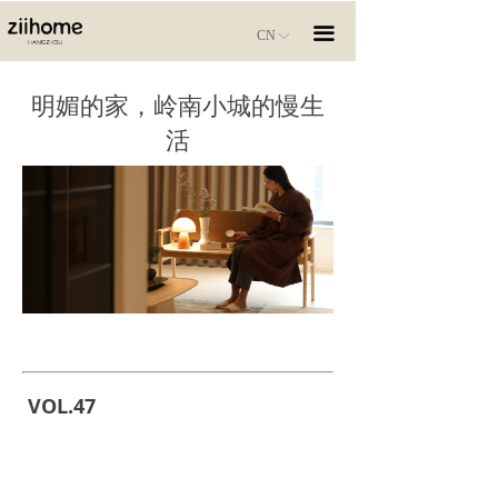
끀
CN
ꀅ
明媚的家，岭南小城的慢生
活
VOL.47